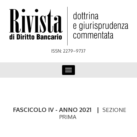
Skip
to
main
content
ISSN: 2279–9737
Toggle
navigation
FASCICOLO IV - ANNO 2021
|
SEZIONE
PRIMA