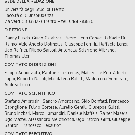
SEDE DELLA REDAZIONE
Università degli Studi di Trento
Facoltà di Giurisprudenza
via Verdi 53, (38122) Trento – tel. 0461 283836
DIREZIONE
Danny Busch, Guido Calabresi, Pierre-Henri Conac, Raffaele Di
Raimo, Aldo Angelo Dolmetta, Giuseppe Ferri Jr., Raffaele Lener,
Udo Reifner, Filippo Sartori, Antonella Sciarrone Alibrandi,
Thomas Ulen
COMITATO DI DIREZIONE
Filippo Annunziata, Paoloefisio Corrias, Matteo De Poli, Alberto
Lupoi, Roberto Natoli, Maddalena Rabitti, Maddalena Semeraro,
Andrea Tucci
COMITATO SCIENTIFICO
Stefano Ambrosini, Sandro Amorosino, Sido Bonfatti, Francesco
Capriglione, Fulvio Cortese, Aurelio Gentili, Giuseppe Guizzi,
Bruno Inzitari, Marco Lamandini, Daniele Maffeis, Rainer Masera,
Ugo Mattei, Alessandro Melchionda, Ugo Patroni Griffi, Giuseppe
Santoni, Francesco Tesauro†
COMITATO ESECUTIVO