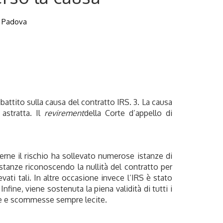
di Padova
ibattito sulla causa del contratto IRS. 3. La causa
astratta. Il
revirement
della Corte d’appello di
derne il rischio ha sollevato numerose istanze di
istanze riconoscendo la nullità del contratto per
evati tali. In altre occasione invece l’IRS è stato
nfine, viene sostenuta la piena validità di tutti i
se e scommesse sempre lecite.