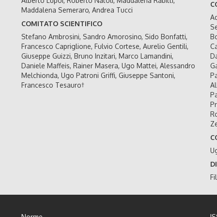
Alberto Lupoi, Roberto Natoli, Maddalena Rabitti,
C
Maddalena Semeraro, Andrea Tucci
Ad
COMITATO SCIENTIFICO
Se
Stefano Ambrosini, Sandro Amorosino, Sido Bonfatti,
Bo
Francesco Capriglione, Fulvio Cortese, Aurelio Gentili,
Ca
Giuseppe Guizzi, Bruno Inzitari, Marco Lamandini,
Da
Daniele Maffeis, Rainer Masera, Ugo Mattei, Alessandro
Ga
Melchionda, Ugo Patroni Griffi, Giuseppe Santoni,
Pa
Francesco Tesauro†
Al
Pa
Pr
Ro
Ze
C
U
D
Fi
Norme
I