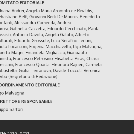
OMITATO EDITORIALE
riana Andrei, Angela Maria Aromolo de Rinaldis,
bastiano Belfi, Giovanni Berti De Marinis, Benedetta
nfanti, Alessandra Camedda, Andrea
rrisi, Gabriella Cazzetta, Edoardo Cecchinato, Paola
ssisti, Antonio Davola, Angela Galato, Alberto
llarati, Edoardo Grossule, Luca Serafino Lentini,
ola Lucantoni, Eugenia Macchiavello, Ugo Malvagna,
berto Mager, Emanuela Migliaccio, Gianpaolo
netta, Francesco Petrosino, Elisabetta Piras, Chiara
esciani, Francesco Quarta, Eleonora Rajneri, Carmela
bustella, Giulia Terranova, Davide Toccoli, Veronica
rba (Segretario di Redazione)
OORDINAMENTO EDITORIALE
go Malvagna
IRETTORE RESPONSABILE
lippo Sartori
SSN: 2279–9737