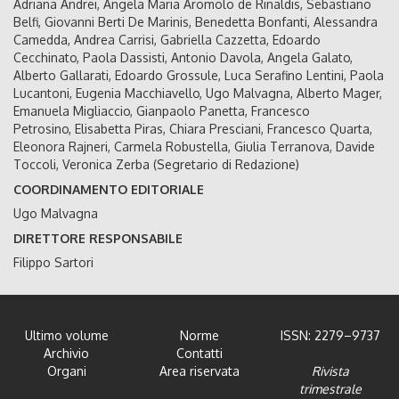
Adriana Andrei, Angela Maria Aromolo de Rinaldis, Sebastiano
Belfi, Giovanni Berti De Marinis, Benedetta Bonfanti, Alessandra
Camedda, Andrea Carrisi, Gabriella Cazzetta, Edoardo
Cecchinato, Paola Dassisti, Antonio Davola, Angela Galato,
Alberto Gallarati, Edoardo Grossule, Luca Serafino Lentini, Paola
Lucantoni, Eugenia Macchiavello, Ugo Malvagna, Alberto Mager,
Emanuela Migliaccio, Gianpaolo Panetta, Francesco
Petrosino, Elisabetta Piras, Chiara Presciani, Francesco Quarta,
Eleonora Rajneri, Carmela Robustella, Giulia Terranova, Davide
Toccoli, Veronica Zerba (Segretario di Redazione)
COORDINAMENTO EDITORIALE
Ugo Malvagna
DIRETTORE RESPONSABILE
Filippo Sartori
Ultimo volume
Norme
ISSN: 2279–9737
Archivio
Contatti
Organi
Area riservata
Rivista
trimestrale