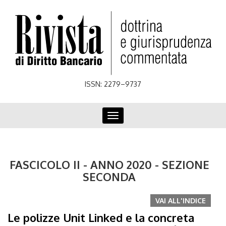
Skip
to
main
content
ISSN: 2279–9737
Toggle
navigation
FASCICOLO II - ANNO 2020 - SEZIONE
SECONDA
VAI ALL'INDICE
Le polizze Unit Linked e la concreta