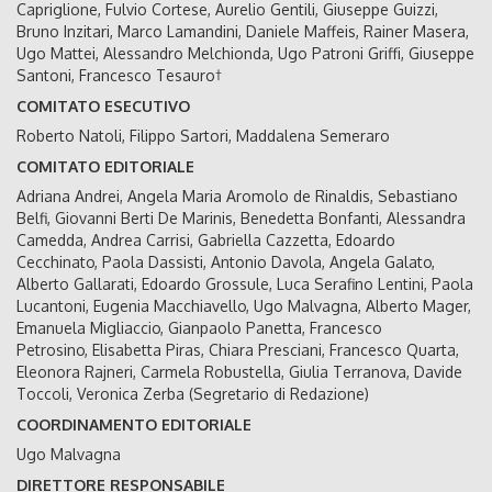
Capriglione, Fulvio Cortese, Aurelio Gentili, Giuseppe Guizzi,
Bruno Inzitari, Marco Lamandini, Daniele Maffeis, Rainer Masera,
Ugo Mattei, Alessandro Melchionda, Ugo Patroni Griffi, Giuseppe
Santoni, Francesco Tesauro†
COMITATO ESECUTIVO
Roberto Natoli, Filippo Sartori, Maddalena Semeraro
COMITATO EDITORIALE
Adriana Andrei, Angela Maria Aromolo de Rinaldis, Sebastiano
Belfi, Giovanni Berti De Marinis, Benedetta Bonfanti, Alessandra
Camedda, Andrea Carrisi, Gabriella Cazzetta, Edoardo
Cecchinato, Paola Dassisti, Antonio Davola, Angela Galato,
Alberto Gallarati, Edoardo Grossule, Luca Serafino Lentini, Paola
Lucantoni, Eugenia Macchiavello, Ugo Malvagna, Alberto Mager,
Emanuela Migliaccio, Gianpaolo Panetta, Francesco
Petrosino, Elisabetta Piras, Chiara Presciani, Francesco Quarta,
Eleonora Rajneri, Carmela Robustella, Giulia Terranova, Davide
Toccoli, Veronica Zerba (Segretario di Redazione)
COORDINAMENTO EDITORIALE
Ugo Malvagna
DIRETTORE RESPONSABILE