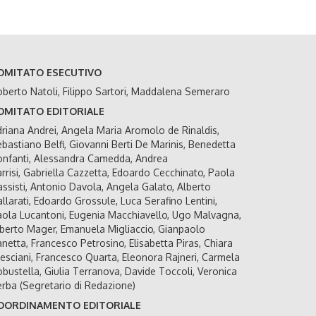
OMITATO ESECUTIVO
berto Natoli, Filippo Sartori, Maddalena Semeraro
OMITATO EDITORIALE
riana Andrei, Angela Maria Aromolo de Rinaldis,
bastiano Belfi, Giovanni Berti De Marinis, Benedetta
nfanti, Alessandra Camedda, Andrea
rrisi, Gabriella Cazzetta, Edoardo Cecchinato, Paola
ssisti, Antonio Davola, Angela Galato, Alberto
llarati, Edoardo Grossule, Luca Serafino Lentini,
ola Lucantoni, Eugenia Macchiavello, Ugo Malvagna,
berto Mager, Emanuela Migliaccio, Gianpaolo
netta, Francesco Petrosino, Elisabetta Piras, Chiara
esciani, Francesco Quarta, Eleonora Rajneri, Carmela
bustella, Giulia Terranova, Davide Toccoli, Veronica
rba (Segretario di Redazione)
OORDINAMENTO EDITORIALE