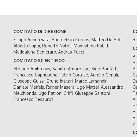
COMITATO DI DIREZIONE
C
Filippo Annunziata, Paoloefisio Corrias, Matteo De Poli,
Ro
Alberto Lupoi, Roberto Natoli, Maddalena Rabitti,
C
Maddalena Semeraro, Andrea Tucci
Ad
COMITATO SCIENTIFICO
Se
Stefano Ambrosini, Sandro Amorosino, Sido Bonfatti,
Bo
Francesco Capriglione, Fulvio Cortese, Aurelio Gentili,
Ca
Giuseppe Guizzi, Bruno Inzitari, Marco Lamandini,
Da
Daniele Maffeis, Rainer Masera, Ugo Mattei, Alessandro
Ga
Melchionda, Ugo Patroni Griffi, Giuseppe Santoni,
Pa
Francesco Tesauro†
Al
Pa
Pr
Ro
Ze
C