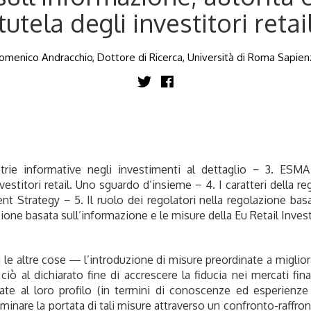
tutela degli investitori retai
omenico Andracchio, Dottore di Ricerca, Università di Roma Sapien
trie informative negli investimenti al dettaglio − 3. ESMA
stitori retail. Uno sguardo d’insieme − 4. I caratteri della re
nt Strategy − 5. Il ruolo dei regolatori nella regolazione bas
azione basata sull’informazione e le misure della Eu Retail Inv
e altre cose ― l’introduzione di misure preordinate a migliorar
; ciò al dichiarato fine di accrescere la fiducia nei mercati fi
uate al loro profilo (in termini di conoscenze ed esperienz
aminare la portata di tali misure attraverso un confronto-raffron