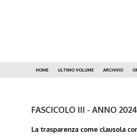
Skip
to
main
content
HOME
ULTIMO VOLUME
ARCHIVIO
O
FASCICOLO III - ANNO 202
La trasparenza come clausola con