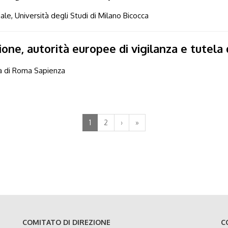
ale, Università degli Studi di Milano Bicocca
ne, autorità europee di vigilanza e tutela d
tà di Roma Sapienza
1
2
›
»
COMITATO DI DIREZIONE
C