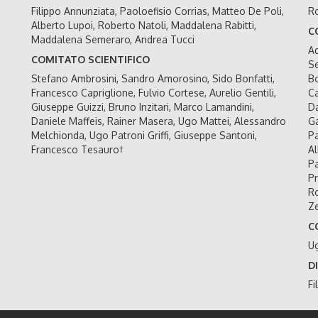
Filippo Annunziata, Paoloefisio Corrias, Matteo De Poli,
Ro
Alberto Lupoi, Roberto Natoli, Maddalena Rabitti,
C
Maddalena Semeraro, Andrea Tucci
Ad
COMITATO SCIENTIFICO
Se
Stefano Ambrosini, Sandro Amorosino, Sido Bonfatti,
Bo
Francesco Capriglione, Fulvio Cortese, Aurelio Gentili,
Ca
Giuseppe Guizzi, Bruno Inzitari, Marco Lamandini,
Da
Daniele Maffeis, Rainer Masera, Ugo Mattei, Alessandro
Ga
Melchionda, Ugo Patroni Griffi, Giuseppe Santoni,
Pa
Francesco Tesauro†
Al
Pa
Pr
Ro
Ze
C
U
D
Fi