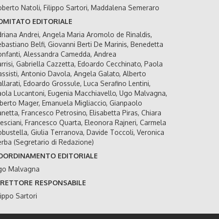
berto Natoli, Filippo Sartori, Maddalena Semeraro
OMITATO EDITORIALE
riana Andrei, Angela Maria Aromolo de Rinaldis,
bastiano Belfi, Giovanni Berti De Marinis, Benedetta
nfanti, Alessandra Camedda, Andrea
rrisi, Gabriella Cazzetta, Edoardo Cecchinato, Paola
ssisti, Antonio Davola, Angela Galato, Alberto
llarati, Edoardo Grossule, Luca Serafino Lentini,
ola Lucantoni, Eugenia Macchiavello, Ugo Malvagna,
berto Mager, Emanuela Migliaccio, Gianpaolo
netta, Francesco Petrosino, Elisabetta Piras, Chiara
esciani, Francesco Quarta, Eleonora Rajneri, Carmela
bustella, Giulia Terranova, Davide Toccoli, Veronica
rba (Segretario di Redazione)
OORDINAMENTO EDITORIALE
go Malvagna
IRETTORE RESPONSABILE
lippo Sartori