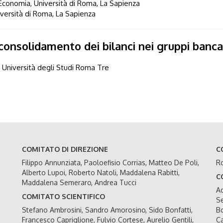
'Economia, Università di Roma, La Sapienza
iversità di Roma, La Sapienza
l consolidamento dei bilanci nei gruppi banca
, Università degli Studi Roma Tre
COMITATO DI DIREZIONE
C
Filippo Annunziata, Paoloefisio Corrias, Matteo De Poli,
Ro
Alberto Lupoi, Roberto Natoli, Maddalena Rabitti,
C
Maddalena Semeraro, Andrea Tucci
Ad
COMITATO SCIENTIFICO
Se
Stefano Ambrosini, Sandro Amorosino, Sido Bonfatti,
Bo
Francesco Capriglione, Fulvio Cortese, Aurelio Gentili,
Ca