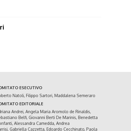
ri
OMITATO ESECUTIVO
berto Natoli, Filippo Sartori, Maddalena Semeraro
OMITATO EDITORIALE
riana Andrei, Angela Maria Aromolo de Rinaldis,
bastiano Belfi, Giovanni Berti De Marinis, Benedetta
nfanti, Alessandra Camedda, Andrea
rrisi, Gabriella Cazzetta, Edoardo Cecchinato, Paola