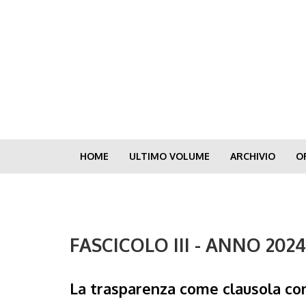
Skip
to
main
content
HOME
ULTIMO VOLUME
ARCHIVIO
O
FASCICOLO III - ANNO 202
La trasparenza come clausola con