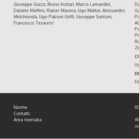
Giuseppe Guizzi, Bruno Inzitari, Marco Lamandini,
Da
Daniele Maffeis, Rainer Masera, Ugo Mattei, Alessandro
Ga
Melchionda, Ugo Patroni Griffi, Giuseppe Santoni,
Pa
Francesco Tesauro†
Al
Pa
Pr
Ro
Ze
C
U
D
Fi
Norme
I
Contatti
Area riservata
Ri
sc