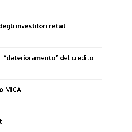
egli investitori retail
di “deterioramento” del credito
to MiCA
t