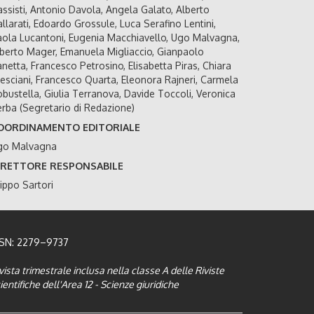
ssisti, Antonio Davola, Angela Galato, Alberto
llarati, Edoardo Grossule, Luca Serafino Lentini,
ola Lucantoni, Eugenia Macchiavello, Ugo Malvagna,
berto Mager, Emanuela Migliaccio, Gianpaolo
netta, Francesco Petrosino, Elisabetta Piras, Chiara
esciani, Francesco Quarta, Eleonora Rajneri, Carmela
bustella, Giulia Terranova, Davide Toccoli, Veronica
rba (Segretario di Redazione)
OORDINAMENTO EDITORIALE
go Malvagna
IRETTORE RESPONSABILE
lippo Sartori
SSN: 2279–9737
vista trimestrale inclusa nella classe A delle Riviste
ientifiche dell'Area 12 - Scienze giuridiche