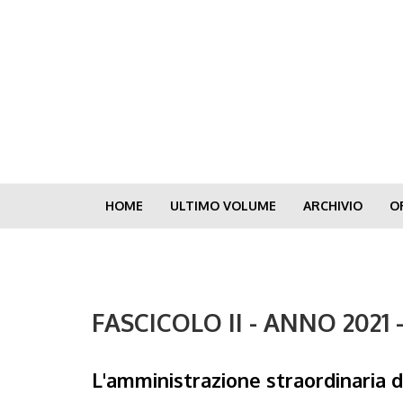
Skip
to
main
content
HOME
ULTIMO VOLUME
ARCHIVIO
O
FASCICOLO II - ANNO 2021
L'amministrazione straordinaria d