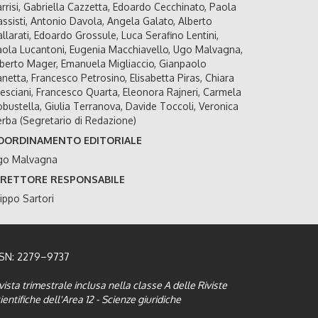
rrisi, Gabriella Cazzetta, Edoardo Cecchinato, Paola
ssisti, Antonio Davola, Angela Galato, Alberto
llarati, Edoardo Grossule, Luca Serafino Lentini,
ola Lucantoni, Eugenia Macchiavello, Ugo Malvagna,
berto Mager, Emanuela Migliaccio, Gianpaolo
netta, Francesco Petrosino, Elisabetta Piras, Chiara
esciani, Francesco Quarta, Eleonora Rajneri, Carmela
bustella, Giulia Terranova, Davide Toccoli, Veronica
rba (Segretario di Redazione)
OORDINAMENTO EDITORIALE
go Malvagna
IRETTORE RESPONSABILE
lippo Sartori
SSN: 2279–9737
vista trimestrale inclusa nella classe A delle Riviste
ientifiche dell'Area 12 - Scienze giuridiche