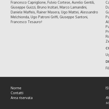
Francesco Capriglione, Fulvio Cortese, Aurelio Gentili,
Ca
Giuseppe Guizzi, Bruno Inzitari, Marco Lamandini,
Da
Daniele Maffeis, Rainer Masera, Ugo Mattei, Alessandro
Ga
Melchionda, Ugo Patroni Griffi, Giuseppe Santoni,
Pa
Francesco Tesauro†
Al
Pa
Pr
Ro
Ze
C
U
D
Fi
Norme
I
Contatti
Area riservata
Ri
sc