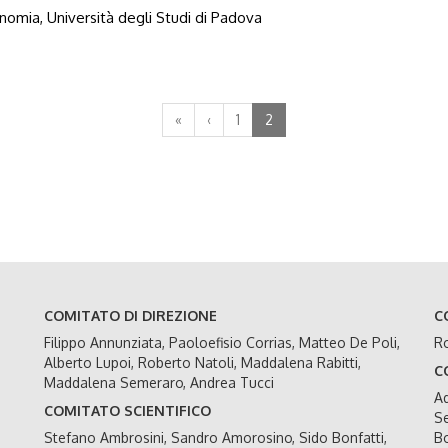
nomia, Università degli Studi di Padova
«
‹
1
2
COMITATO DI DIREZIONE
C
Filippo Annunziata, Paoloefisio Corrias, Matteo De Poli,
Ro
Alberto Lupoi, Roberto Natoli, Maddalena Rabitti,
C
Maddalena Semeraro, Andrea Tucci
Ad
COMITATO SCIENTIFICO
Se
Stefano Ambrosini, Sandro Amorosino, Sido Bonfatti,
Bo