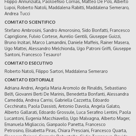
Filippo Annunziata, Paoloefisio Corrias, Matteo De Poli, Alberto
Lupoi, Roberto Natoli, Maddalena Rabitti, Maddalena Semeraro,
Andrea Tucci
COMITATO SCIENTIFICO
Stefano Ambrosini, Sandro Amorosino, Sido Bonfatti, Francesco
Capriglione, Fulvio Cortese, Aurelio Gentili, Giuseppe Guizzi,
Bruno Inzitari, Marco Lamandini, Daniele Maffeis, Rainer Masera,
Ugo Mattei, Alessandro Melchionda, Ugo Patroni Griffi, Giuseppe
Santoni, Francesco Tesauro†
COMITATO ESECUTIVO
Roberto Natoli, Filippo Sartori, Maddalena Semeraro
COMITATO EDITORIALE
Adriana Andrei, Angela Maria Aromolo de Rinaldis, Sebastiano
Belfi, Giovanni Berti De Marinis, Benedetta Bonfanti, Alessandra
Camedda, Andrea Carrisi, Gabriella Cazzetta, Edoardo
Cecchinato, Paola Dassisti, Antonio Davola, Angela Galato,
Alberto Gallarati, Edoardo Grossule, Luca Serafino Lentini, Paola
Lucantoni, Eugenia Macchiavello, Ugo Malvagna, Alberto Mager,
Emanuela Migliaccio, Gianpaolo Panetta, Francesco
Petrosino, Elisabetta Piras, Chiara Presciani, Francesco Quarta,