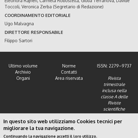
Eleonora Rajneri, Carmela Robustella, Giulia Terranova, Davide
Toccoli, Veronica Zerba (Segretario di Redazione)
COORDINAMENTO EDITORIALE
Ugo Malvagna
DIRETTORE RESPONSABILE
Filippo Sartori
Ultimo volume
Norme
ISSN: 2279–9737
Archivio
Contatti
Organi
Area riservata
Rivista
trimestrale
inclusa nella
classe A delle
Riviste
scientifiche
dell'Area 12 -
In questo sito web utilizziamo Cookies tecnici per
Scienze giuridiche
migliorare la tua navigazione.
Continuando la navigazione accetti il loro utilizzo.