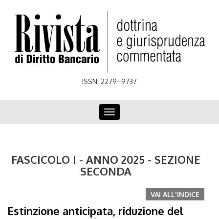
Skip
to
main
content
ISSN: 2279–9737
Toggle
navigation
FASCICOLO I - ANNO 2025 - SEZIONE
SECONDA
VAI ALL'INDICE
Estinzione anticipata, riduzione del