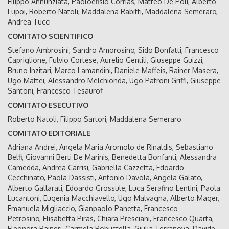
Filippo Annunziata, Paoloefisio Corrias, Matteo De Poli, Alberto
Lupoi, Roberto Natoli, Maddalena Rabitti, Maddalena Semeraro,
Andrea Tucci
COMITATO SCIENTIFICO
Stefano Ambrosini, Sandro Amorosino, Sido Bonfatti, Francesco
Capriglione, Fulvio Cortese, Aurelio Gentili, Giuseppe Guizzi,
Bruno Inzitari, Marco Lamandini, Daniele Maffeis, Rainer Masera,
Ugo Mattei, Alessandro Melchionda, Ugo Patroni Griffi, Giuseppe
Santoni, Francesco Tesauro†
COMITATO ESECUTIVO
Roberto Natoli, Filippo Sartori, Maddalena Semeraro
COMITATO EDITORIALE
Adriana Andrei, Angela Maria Aromolo de Rinaldis, Sebastiano
Belfi, Giovanni Berti De Marinis, Benedetta Bonfanti, Alessandra
Camedda, Andrea Carrisi, Gabriella Cazzetta, Edoardo
Cecchinato, Paola Dassisti, Antonio Davola, Angela Galato,
Alberto Gallarati, Edoardo Grossule, Luca Serafino Lentini, Paola
Lucantoni, Eugenia Macchiavello, Ugo Malvagna, Alberto Mager,
Emanuela Migliaccio, Gianpaolo Panetta, Francesco
Petrosino, Elisabetta Piras, Chiara Presciani, Francesco Quarta,
Eleonora Rajneri, Carmela Robustella, Giulia Terranova, Davide