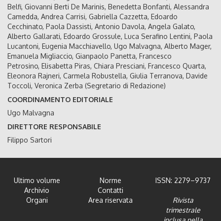
Belfi, Giovanni Berti De Marinis, Benedetta Bonfanti, Alessandra
Camedda, Andrea Carrisi, Gabriella Cazzetta, Edoardo
Cecchinato, Paola Dassisti, Antonio Davola, Angela Galato,
Alberto Gallarati, Edoardo Grossule, Luca Serafino Lentini, Paola
Lucantoni, Eugenia Macchiavello, Ugo Malvagna, Alberto Mager,
Emanuela Migliaccio, Gianpaolo Panetta, Francesco
Petrosino, Elisabetta Piras, Chiara Presciani, Francesco Quarta,
Eleonora Rajneri, Carmela Robustella, Giulia Terranova, Davide
Toccoli, Veronica Zerba (Segretario di Redazione)
COORDINAMENTO EDITORIALE
Ugo Malvagna
DIRETTORE RESPONSABILE
Filippo Sartori
Ultimo volume
Norme
ISSN: 2279–9737
Archivio
Contatti
Organi
Area riservata
Rivista
trimestrale
inclusa nella