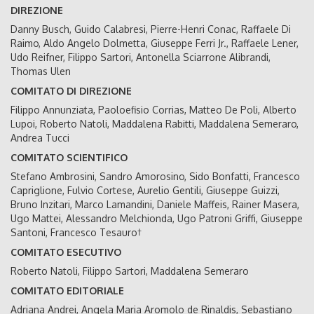
DIREZIONE
Danny Busch, Guido Calabresi, Pierre-Henri Conac, Raffaele Di
Raimo, Aldo Angelo Dolmetta, Giuseppe Ferri Jr., Raffaele Lener,
Udo Reifner, Filippo Sartori, Antonella Sciarrone Alibrandi,
Thomas Ulen
COMITATO DI DIREZIONE
Filippo Annunziata, Paoloefisio Corrias, Matteo De Poli, Alberto
Lupoi, Roberto Natoli, Maddalena Rabitti, Maddalena Semeraro,
Andrea Tucci
COMITATO SCIENTIFICO
Stefano Ambrosini, Sandro Amorosino, Sido Bonfatti, Francesco
Capriglione, Fulvio Cortese, Aurelio Gentili, Giuseppe Guizzi,
Bruno Inzitari, Marco Lamandini, Daniele Maffeis, Rainer Masera,
Ugo Mattei, Alessandro Melchionda, Ugo Patroni Griffi, Giuseppe
Santoni, Francesco Tesauro†
COMITATO ESECUTIVO
Roberto Natoli, Filippo Sartori, Maddalena Semeraro
COMITATO EDITORIALE
Adriana Andrei, Angela Maria Aromolo de Rinaldis, Sebastiano