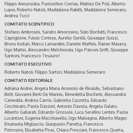
Filippo Annunziata, Paoloefisio Corrias, Matteo De Poli, Alberto
Lupoi, Roberto Natoli, Maddalena Rabitti, Maddalena Semeraro,
Andrea Tucci
COMITATO SCIENTIFICO
Stefano Ambrosini, Sandro Amorosino, Sido Bonfatti, Francesco
Capriglione, Fulvio Cortese, Aurelio Gentili, Giuseppe Guizzi,
Bruno Inzitari, Marco Lamandini, Daniele Maffeis, Rainer Masera,
Ugo Mattei, Alessandro Melchionda, Ugo Patroni Griffi, Giuseppe
Santoni, Francesco Tesauro†
COMITATO ESECUTIVO
Roberto Natoli, Filippo Sartori, Maddalena Semeraro
COMITATO EDITORIALE
Adriana Andrei, Angela Maria Aromolo de Rinaldis, Sebastiano
Belfi, Giovanni Berti De Marinis, Benedetta Bonfanti, Alessandra
Camedda, Andrea Carrisi, Gabriella Cazzetta, Edoardo
Cecchinato, Paola Dassisti, Antonio Davola, Angela Galato,
Alberto Gallarati, Edoardo Grossule, Luca Serafino Lentini, Paola
Lucantoni, Eugenia Macchiavello, Ugo Malvagna, Alberto Mager,
Emanuela Migliaccio, Gianpaolo Panetta, Francesco
Petrosino, Elisabetta Piras, Chiara Presciani, Francesco Quarta,