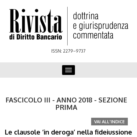
Skip
to
main
content
ISSN: 2279–9737
Toggle
navigation
FASCICOLO III - ANNO 2018 - SEZIONE
PRIMA
VAI ALL'INDICE
Le clausole ‘in deroga’ nella fideiussione