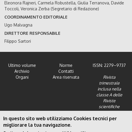
Eleonora Rajneri, Carmela Robustella, Giulia Terranova, Davide
Toccoli, Veronica Zerba (Segretario di Redazione)
COORDINAMENTO EDITORIALE
Ugo Malvagna
DIRETTORE RESPONSABILE
Filippo Sartori
Ultimo volume
Norme
ISSN: 2279–9737
Archivio
Contatti
Organi
Area riservata
Rivista
trimestrale
inclusa nella
classe A delle
Riviste
scientifiche
dell'Area 12 -
In questo sito web utilizziamo Cookies tecnici per
Scienze giuridiche
migliorare la tua navigazione.