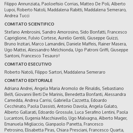
Filippo Annunziata, Paoloefisio Corrias, Matteo De Poli, Alberto
Lupoi, Roberto Natoli, Maddalena Rabitti, Maddalena Semeraro,
Andrea Tucci
COMITATO SCIENTIFICO
Stefano Ambrosini, Sandro Amorosino, Sido Bonfatti, Francesco
Capriglione, Fulvio Cortese, Aurelio Gentili, Giuseppe Guizzi,
Bruno Inzitari, Marco Lamandini, Daniele Maffeis, Rainer Masera,
Ugo Mattei, Alessandro Melchionda, Ugo Patroni Griffi, Giuseppe
Santoni, Francesco Tesauro†
COMITATO ESECUTIVO
Roberto Natoli, Filippo Sartori, Maddalena Semeraro
COMITATO EDITORIALE
Adriana Andrei, Angela Maria Aromolo de Rinaldis, Sebastiano
Belfi, Giovanni Berti De Marinis, Benedetta Bonfanti, Alessandra
Camedda, Andrea Carrisi, Gabriella Cazzetta, Edoardo
Cecchinato, Paola Dassisti, Antonio Davola, Angela Galato,
Alberto Gallarati, Edoardo Grossule, Luca Serafino Lentini, Paola
Lucantoni, Eugenia Macchiavello, Ugo Malvagna, Alberto Mager,
Emanuela Migliaccio, Gianpaolo Panetta, Francesco
Petrosino, Elisabetta Piras, Chiara Presciani, Francesco Quarta,