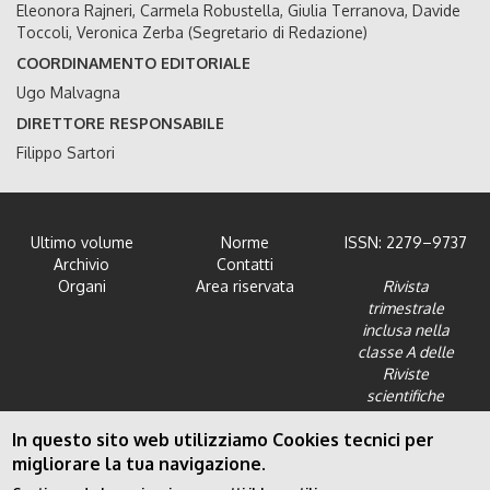
Eleonora Rajneri, Carmela Robustella, Giulia Terranova, Davide
Toccoli, Veronica Zerba (Segretario di Redazione)
COORDINAMENTO EDITORIALE
Ugo Malvagna
DIRETTORE RESPONSABILE
Filippo Sartori
Ultimo volume
Norme
ISSN: 2279–9737
Archivio
Contatti
Organi
Area riservata
Rivista
trimestrale
inclusa nella
classe A delle
Riviste
scientifiche
dell'Area 12 -
In questo sito web utilizziamo Cookies tecnici per
Scienze giuridiche
migliorare la tua navigazione.