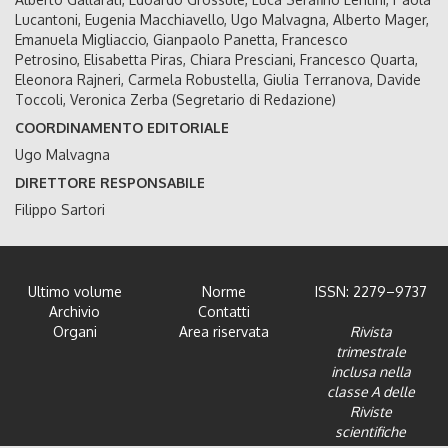
Lucantoni, Eugenia Macchiavello, Ugo Malvagna, Alberto Mager,
Emanuela Migliaccio, Gianpaolo Panetta, Francesco
Petrosino, Elisabetta Piras, Chiara Presciani, Francesco Quarta,
Eleonora Rajneri, Carmela Robustella, Giulia Terranova, Davide
Toccoli, Veronica Zerba (Segretario di Redazione)
COORDINAMENTO EDITORIALE
Ugo Malvagna
DIRETTORE RESPONSABILE
Filippo Sartori
Ultimo volume
Norme
ISSN: 2279–9737
Archivio
Contatti
Organi
Area riservata
Rivista
trimestrale
inclusa nella
classe A delle
Riviste
scientifiche