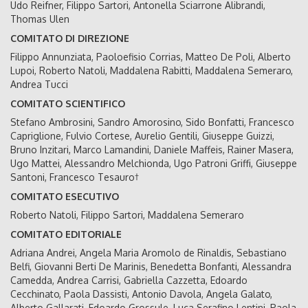
Udo Reifner, Filippo Sartori, Antonella Sciarrone Alibrandi,
Thomas Ulen
COMITATO DI DIREZIONE
Filippo Annunziata, Paoloefisio Corrias, Matteo De Poli, Alberto
Lupoi, Roberto Natoli, Maddalena Rabitti, Maddalena Semeraro,
Andrea Tucci
COMITATO SCIENTIFICO
Stefano Ambrosini, Sandro Amorosino, Sido Bonfatti, Francesco
Capriglione, Fulvio Cortese, Aurelio Gentili, Giuseppe Guizzi,
Bruno Inzitari, Marco Lamandini, Daniele Maffeis, Rainer Masera,
Ugo Mattei, Alessandro Melchionda, Ugo Patroni Griffi, Giuseppe
Santoni, Francesco Tesauro†
COMITATO ESECUTIVO
Roberto Natoli, Filippo Sartori, Maddalena Semeraro
COMITATO EDITORIALE
Adriana Andrei, Angela Maria Aromolo de Rinaldis, Sebastiano
Belfi, Giovanni Berti De Marinis, Benedetta Bonfanti, Alessandra
Camedda, Andrea Carrisi, Gabriella Cazzetta, Edoardo
Cecchinato, Paola Dassisti, Antonio Davola, Angela Galato,
Alberto Gallarati, Edoardo Grossule, Luca Serafino Lentini, Paola