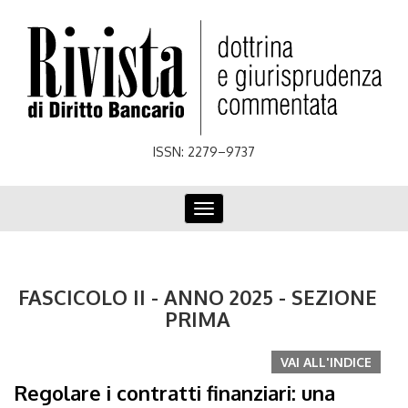
Skip
to
main
content
ISSN: 2279–9737
Toggle
navigation
FASCICOLO II - ANNO 2025 - SEZIONE
PRIMA
VAI ALL'INDICE
Regolare i contratti finanziari: una