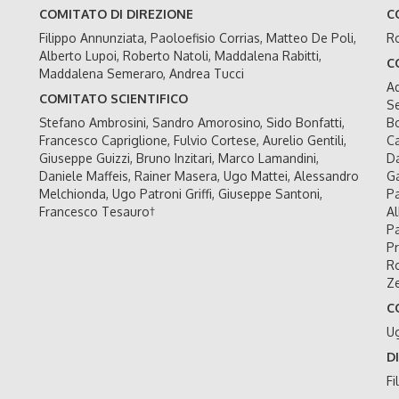
COMITATO DI DIREZIONE
C
Filippo Annunziata, Paoloefisio Corrias, Matteo De Poli,
Ro
Alberto Lupoi, Roberto Natoli, Maddalena Rabitti,
C
Maddalena Semeraro, Andrea Tucci
Ad
COMITATO SCIENTIFICO
Se
Stefano Ambrosini, Sandro Amorosino, Sido Bonfatti,
Bo
Francesco Capriglione, Fulvio Cortese, Aurelio Gentili,
Ca
Giuseppe Guizzi, Bruno Inzitari, Marco Lamandini,
Da
Daniele Maffeis, Rainer Masera, Ugo Mattei, Alessandro
Ga
Melchionda, Ugo Patroni Griffi, Giuseppe Santoni,
Pa
Francesco Tesauro†
Al
Pa
Pr
Ro
Ze
C
U
D
Fi