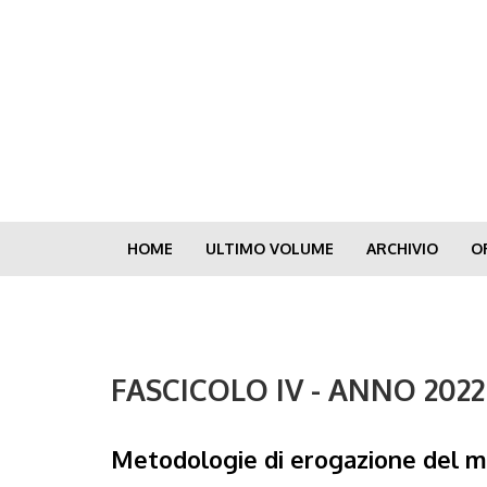
Skip
to
main
content
HOME
ULTIMO VOLUME
ARCHIVIO
O
FASCICOLO IV - ANNO 202
Metodologie di erogazione del m