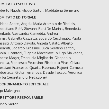
OMITATO ESECUTIVO
berto Natoli, Filippo Sartori, Maddalena Semeraro
OMITATO EDITORIALE
riana Andrei, Angela Maria Aromolo de Rinaldis,
bastiano Belfi, Giovanni Berti De Marinis, Benedetta
nfanti, Alessandra Camedda, Andrea
rrisi, Gabriella Cazzetta, Edoardo Cecchinato, Paola
ssisti, Antonio Davola, Angela Galato, Alberto
llarati, Edoardo Grossule, Luca Serafino Lentini,
ola Lucantoni, Eugenia Macchiavello, Ugo Malvagna,
berto Mager, Emanuela Migliaccio, Gianpaolo
netta, Francesco Petrosino, Elisabetta Piras, Chiara
esciani, Francesco Quarta, Eleonora Rajneri, Carmela
bustella, Giulia Terranova, Davide Toccoli, Veronica
rba (Segretario di Redazione)
OORDINAMENTO EDITORIALE
go Malvagna
IRETTORE RESPONSABILE
lippo Sartori