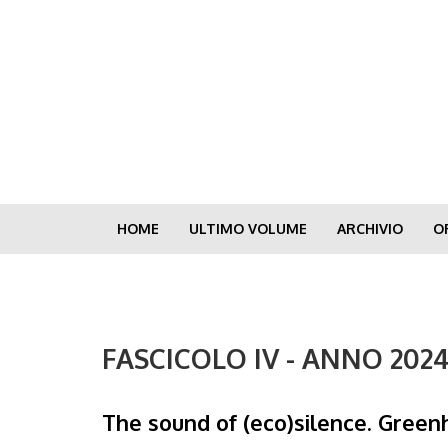
Skip
to
main
content
HOME
ULTIMO VOLUME
ARCHIVIO
O
FASCICOLO IV - ANNO 202
The sound of (eco)silence. Green