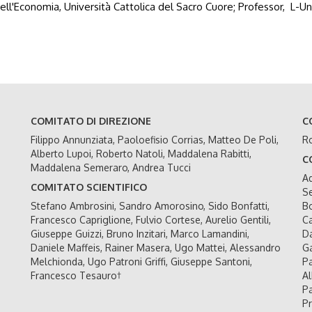
ell'Economia, Università Cattolica del Sacro Cuore; Professor, L-Uni
COMITATO DI DIREZIONE
C
Filippo Annunziata, Paoloefisio Corrias, Matteo De Poli,
Ro
Alberto Lupoi, Roberto Natoli, Maddalena Rabitti,
C
Maddalena Semeraro, Andrea Tucci
Ad
COMITATO SCIENTIFICO
Se
Stefano Ambrosini, Sandro Amorosino, Sido Bonfatti,
Bo
Francesco Capriglione, Fulvio Cortese, Aurelio Gentili,
Ca
Giuseppe Guizzi, Bruno Inzitari, Marco Lamandini,
Da
Daniele Maffeis, Rainer Masera, Ugo Mattei, Alessandro
Ga
Melchionda, Ugo Patroni Griffi, Giuseppe Santoni,
Pa
Francesco Tesauro†
Al
Pa
Pr