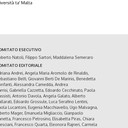
versità ta' Malta
OMITATO ESECUTIVO
berto Natoli, Filippo Sartori, Maddalena Semeraro
OMITATO EDITORIALE
riana Andrei, Angela Maria Aromolo de Rinaldis,
bastiano Belfi, Giovanni Berti De Marinis, Benedetta
nfanti, Alessandra Camedda, Andrea
rrisi, Gabriella Cazzetta, Edoardo Cecchinato, Paola
ssisti, Antonio Davola, Angela Galato, Alberto
llarati, Edoardo Grossule, Luca Serafino Lentini,
ola Lucantoni, Eugenia Macchiavello, Ugo Malvagna,
berto Mager, Emanuela Migliaccio, Gianpaolo
netta, Francesco Petrosino, Elisabetta Piras, Chiara
esciani, Francesco Quarta, Eleonora Rajneri, Carmela